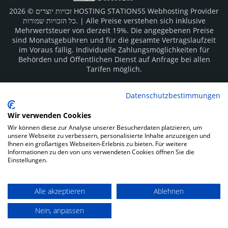
זכויות יוצרים © 2026 HOSTING STATION55 Webhosting Provider
כל הזכויות שמורות. | Alle Preise verstehen sich inklusive
Mehrwertsteuer von derzeit 19%. Die angegebenen Preise
sind Monatsgebühren und für die gesamte Vertragslaufzeit
im Voraus fällig. Individuelle Zahlungsmöglichkeiten für
Behörden und Öffentlichen Dienst auf Anfrage bei allen
Tarifen möglich.
Logos und Markenzeichen sind Eigentum der jeweiligen
Datenschutzbestimmungen
Hersteller. Irrtümer vorbehalten.
Wir verwenden Cookies
SOCIAL MEDIA
Wir können diese zur Analyse unserer Besucherdaten platzieren, um
unsere Webseite zu verbessern, personalisierte Inhalte anzuzeigen und
Ihnen ein großartiges Webseiten-Erlebnis zu bieten. Für weitere
Informationen zu den von uns verwendeten Cookies öffnen Sie die
Einstellungen.
Alle akzeptieren
Ablehnen
Impressum
Datenschutz
Kunden Login
Nein, anpassen
Zahlungsarten: Rechnung, Vorkasse, Sofortüberweisung und