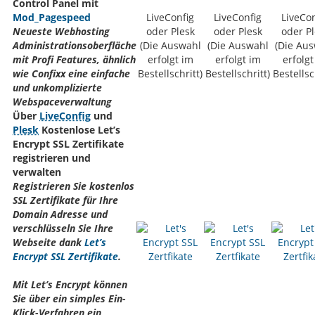
Control Panel mit
Mod_Pagespeed
LiveConfig
LiveConfig
LiveCon
Neueste Webhosting
oder Plesk
oder Plesk
oder Pl
Administrationsoberfläche
(Die Auswahl
(Die Auswahl
(Die Au
mit Profi Features, ähnlich
erfolgt im
erfolgt im
erfolgt
wie Confixx eine einfache
Bestellschritt)
Bestellschritt)
Bestellsc
und unkomplizierte
Webspaceverwaltung
Über
LiveConfig
und
Plesk
Kostenlose Let’s
Encrypt SSL Zertifikate
registrieren und
verwalten
Registrieren Sie kostenlos
SSL Zertifikate für Ihre
Domain Adresse und
verschlüsseln Sie Ihre
Webseite dank
Let’s
Encrypt SSL Zertifikate
.
Mit Let’s Encrypt können
Sie über ein simples Ein-
Klick-Verfahren ein