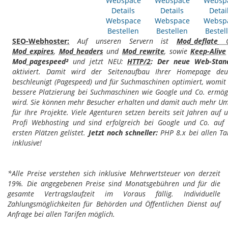
Webspace
Webspace
Websp
Details
Details
Detai
Webspace
Webspace
Websp
Bestellen
Bestellen
Bestel
SEO-Webhoster:
Auf unseren Servern ist
Mod_deflate
G
Mod_expires
,
Mod_headers
und
Mod_rewrite
, sowie
Keep-Alive
Mod_pagespeed²
und jetzt NEU:
HTTP/2
: Der neue Web-Stan
aktiviert. Damit wird der Seitenaufbau Ihrer Homepage deut
beschleunigt (Pagespeed) und für Suchmaschinen optimiert, womit
bessere Platzierung bei Suchmaschinen wie Google und Co. ermög
wird. Sie können mehr Besucher erhalten und damit auch mehr Um
für Ihre Projekte. Viele Agenturen setzen bereits seit Jahren auf 
Profi Webhosting und sind erfolgreich bei Google und Co. auf
ersten Plätzen gelistet.
Jetzt noch schneller:
PHP 8.x bei allen Ta
inklusive!
*Alle Preise verstehen sich inklusive Mehrwertsteuer von derzeit
19%. Die angegebenen Preise sind Monatsgebühren und für die
gesamte Vertragslaufzeit im Voraus fällig. Individuelle
Zahlungsmöglichkeiten für Behörden und Öffentlichen Dienst auf
Anfrage bei allen Tarifen möglich.