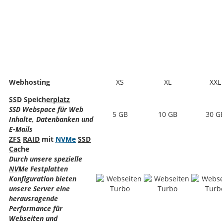
Webhosting
XS
XL
XXL
SSD Speicherplatz
SSD Webspace für Web
5 GB
10 GB
30 G
Inhalte, Datenbanken und
E-Mails
ZFS
RAID
mit
NVMe
SSD
Cache
Durch unsere spezielle
NVMe
Festplatten
Konfiguration bieten
unsere Server eine
herausragende
Performance für
Webseiten und