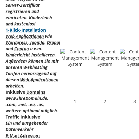
Server-Zertifikat
registrieren und
einrichten. Kinderleich
und kostenlos!
1-Klick-Installation
Web Applicationen
wie
Wordpress
,
Joomla
,
Drupal
und
Contao
u.v.m.
kinderleicht installieren.
Außerdem können Sie mit
unseren Webhosting
Tarifen hervorragend auf
diesen
Web Applicationen
arbeiten.
Inklusive
Domains
www.IhreDomain.de,
1
2
3
.com, .net, .eu, .us,
weitere optional möglich.
Traffic
Inklusive¹
Ein und ausgehender
Datenverkehr
E-Mail Adressen