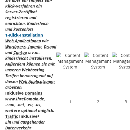
Sie über ein simples Ein-
Klick-Verfahren ein
Server-Zertifikat
registrieren und
einrichten. Kinderleich
und kostenlos!
1-Klick-Installation
Web Applicationen
wie
Wordpress
,
Joomla
,
Drupal
und
Contao
u.v.m.
kinderleicht installieren.
Außerdem können Sie mit
unseren Webhosting
Tarifen hervorragend auf
diesen
Web Applicationen
arbeiten.
Inklusive
Domains
www.IhreDomain.de,
1
2
3
.com, .net, .eu, .us,
weitere optional möglich.
Traffic
Inklusive¹
Ein und ausgehender
Datenverkehr