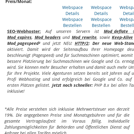
Preis/Monat:
Webspace
Webspace
Websp
Details
Details
Detai
Webspace
Webspace
Websp
Bestellen
Bestellen
Bestel
SEO-Webhoster:
Auf unseren Servern ist
Mod_deflate
G
Mod_expires
,
Mod_headers
und
Mod_rewrite
, sowie
Keep-Alive
Mod_pagespeed²
und jetzt NEU:
HTTP/2
: Der neue Web-Stan
aktiviert. Damit wird der Seitenaufbau Ihrer Homepage deut
beschleunigt (Pagespeed) und für Suchmaschinen optimiert, womit
bessere Platzierung bei Suchmaschinen wie Google und Co. ermög
wird. Sie können mehr Besucher erhalten und damit auch mehr Um
für Ihre Projekte. Viele Agenturen setzen bereits seit Jahren auf 
Profi Webhosting und sind erfolgreich bei Google und Co. auf
ersten Plätzen gelistet.
Jetzt noch schneller:
PHP 8.x bei allen Ta
inklusive!
*Alle Preise verstehen sich inklusive Mehrwertsteuer von derzeit
19%. Die angegebenen Preise sind Monatsgebühren und für die
gesamte Vertragslaufzeit im Voraus fällig. Individuelle
Zahlungsmöglichkeiten für Behörden und Öffentlichen Dienst auf
Anfrage bei allen Tarifen möglich.