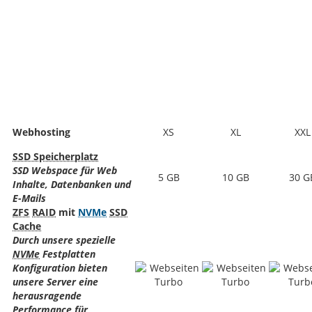
Webhosting
XS
XL
XXL
SSD Speicherplatz
SSD Webspace für Web
5 GB
10 GB
30 G
Inhalte, Datenbanken und
E-Mails
ZFS
RAID
mit
NVMe
SSD
Cache
Durch unsere spezielle
NVMe
Festplatten
Konfiguration bieten
unsere Server eine
herausragende
Performance für