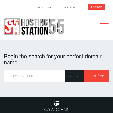
Entrada
Veure Carro
Registrar-se
Toggle
navigat
Begin the search for your perfect domain
name...
BUY A DOMAIN