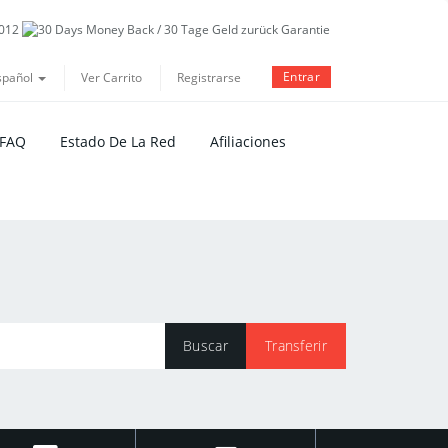
Entrar
spañol
Ver Carrito
Registrarse
 FAQ
Estado De La Red
Afiliaciones