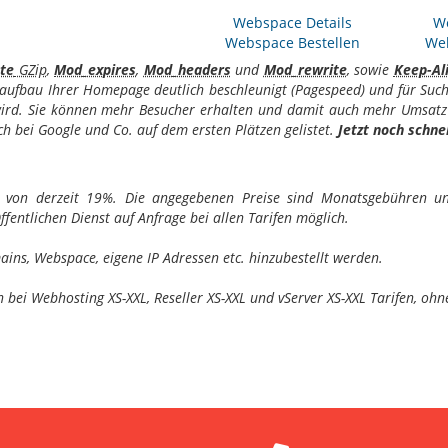
Webspace Details
We
Webspace Bestellen
Web
te
GZip
,
Mod_expires
,
Mod_headers
und
Mod_rewrite
, sowie
Keep-Al
naufbau Ihrer Homepage deutlich beschleunigt (Pagespeed) und für Suc
rd. Sie können mehr Besucher erhalten und damit auch mehr Umsatz für
ch bei Google und Co. auf dem ersten Plätzen gelistet.
Jetzt noch schnel
er von derzeit 19%. Die angegebenen Preise sind Monatsgebühren und
fentlichen Dienst auf Anfrage bei allen Tarifen möglich.
ins, Webspace, eigene IP Adressen etc. hinzubestellt werden.
n bei Webhosting XS-XXL, Reseller XS-XXL und vServer XS-XXL Tarifen, o