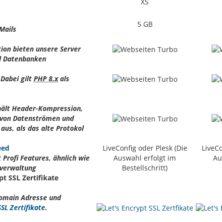
XS
5 GB
Mails
ion bieten unsere Server
d Datenbanken
 Dabei gilt
PHP 8.x
als
rhält Header-Kompression,
g von Datenströmen und
 aus, als das alte Protokol
eed
LiveConfig oder Plesk (Die
LiveCo
Profi Features, ähnlich wie
Auswahl erfolgt im
Au
everwaltung
Bestellschritt)
t SSL Zertifikate
 Domain Adresse und
SSL Zertifikate
.