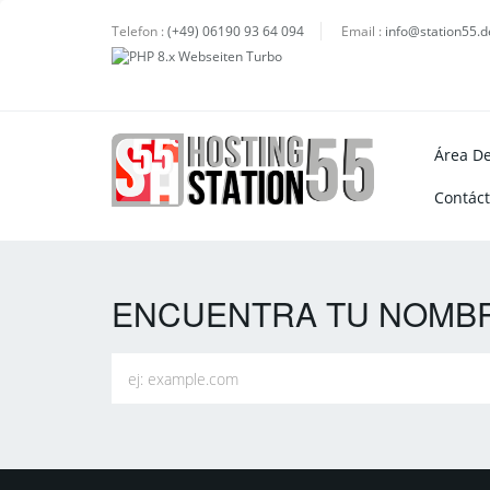
Telefon :
(+49) 06190 93 64 094
Email :
info@station55.d
Área De
Contác
ENCUENTRA TU NOMBRE