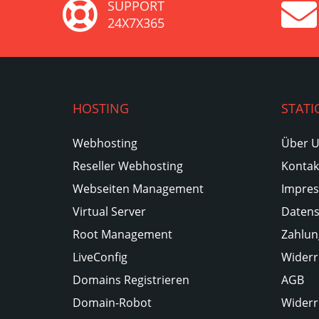
SUPPORT
24X7X365
HOSTING
STATI
Webhosting
Über 
Reseller Webhosting
Kontak
Webseiten Management
Impre
Virtual Server
Datens
Root Management
Zahlun
LiveConfig
Widerr
Domains Registrieren
AGB
Domain-Robot
Widerr