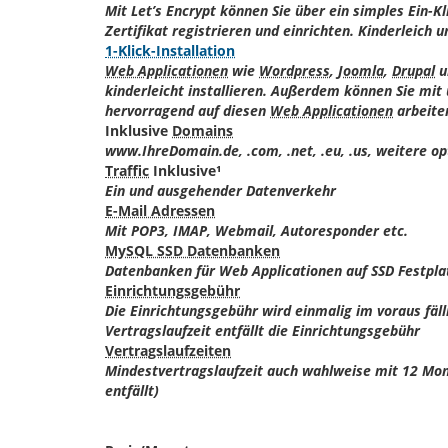
Mit Let’s Encrypt können Sie über ein simples Ein-Kl
Zertifikat registrieren und einrichten. Kinderleich u
1-Klick-Installation
Web Applicationen
wie
Wordpress
,
Joomla
,
Drupal
u
kinderleicht installieren. Außerdem können Sie mit
hervorragend auf diesen
Web Applicationen
arbeite
Inklusive
Domains
www.IhreDomain.de, .com, .net, .eu, .us, weitere op
Traffic
Inklusive¹
Ein und ausgehender Datenverkehr
E-Mail Adressen
Mit POP3, IMAP, Webmail, Autoresponder etc.
MySQL SSD Datenbanken
Datenbanken für Web Applicationen auf SSD Festpla
Einrichtungsgebühr
Die Einrichtungsgebühr wird einmalig im voraus fäl
Vertragslaufzeit entfällt die Einrichtungsgebühr
Vertragslaufzeiten
Mindestvertragslaufzeit auch wahlweise mit 12 Mon
entfällt)