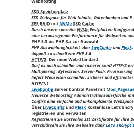
Webhosting
SSD Speicherplatz
SSD Webspace für Web Inhalte, Datenbanken und E-
ZFS
RAID
mit
NVMe
SSD
Cache
Durch unsere spezielle
NVMe
Festplatten Konfigurat
eine herausragende Performance für Webseiten un
PHP 5.3 bis PHP 8.x zur Auswahl
PHP Auswahlmöglichkeit über
LiveConfig
und
Plesk
.
doppelt so schnell wie PHP 5.6
HTTP/2
: Der neue Web-Standard
Darf es noch schneller und sicherer sein? HTTP/2 e
Multiplexing, Bytestrom, Server-Push, Priorisierun
liefert Webseiten schneller, sicherer und effizienter
HTTP/1.1
LiveConfig
Server Control Panel mit
Mod_Pagesp
Neueste Webhosting Administrationsoberfläche mit 
Confixx eine einfache und unkomplizierte Webspac
Über
LiveConfig
und
Plesk
Kostenlose Let’s Encryp
registrieren und verwalten
Registrieren Sie kostenlos SSL Zertifikate für Ihre
verschlüsseln Sie Ihre Webseite dank
Let’s Encrypt 