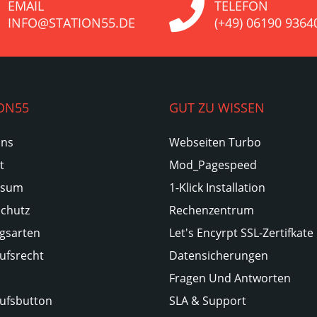
EMAIL
TELEFON
INFO@STATION55.DE
(+49) 06190 9364
ON55
GUT ZU WISSEN
Uns
Webseiten Turbo
t
Mod_Pagespeed
ssum
1-Klick Installation
chutz
Rechenzentrum
gsarten
Let's Encyrpt SSL-Zertifkate
ufsrecht
Datensicherungen
Fragen Und Antworten
ufsbutton
SLA & Support