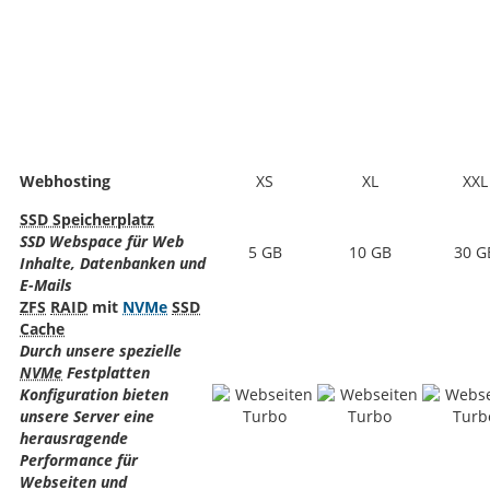
Webhosting
XS
XL
XXL
SSD Speicherplatz
SSD Webspace für Web
5 GB
10 GB
30 G
Inhalte, Datenbanken und
E-Mails
ZFS
RAID
mit
NVMe
SSD
Cache
Durch unsere spezielle
NVMe
Festplatten
Konfiguration bieten
unsere Server eine
herausragende
Performance für
Webseiten und