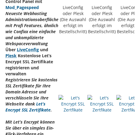
Control Panel mit
Mod_Pagespeed
LiveConfig
LiveConfig
LiveCon
Neueste Webhosting
oder Plesk
oder Plesk
oder Pl
Administrationsoberfläche
(Die Auswahl
(Die Auswahl
(Die Au
mit Profi Features, ähnlich
erfolgt im
erfolgt im
erfolgt
wie Confixx eine einfache
Bestellschritt)
Bestellschritt)
Bestellsc
und unkomplizierte
Webspaceverwaltung
Über
LiveConfig
und
Plesk
Kostenlose Let’s
Encrypt SSL Zertifikate
registrieren und
verwalten
Registrieren Sie kostenlos
SSL Zertifikate für Ihre
Domain Adresse und
verschlüsseln Sie Ihre
Webseite dank
Let’s
Encrypt SSL Zertifikate
.
Mit Let’s Encrypt können
Sie über ein simples Ein-
Klick-Verfahren ein