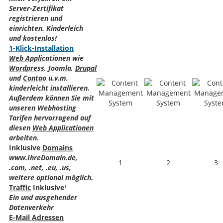
Server-Zertifikat
registrieren und
einrichten. Kinderleich
und kostenlos!
1-Klick-Installation
Web Applicationen
wie
Wordpress
,
Joomla
,
Drupal
und
Contao
u.v.m.
kinderleicht installieren.
Außerdem können Sie mit
unseren Webhosting
Tarifen hervorragend auf
diesen
Web Applicationen
arbeiten.
Inklusive
Domains
www.IhreDomain.de,
1
2
3
.com, .net, .eu, .us,
weitere optional möglich.
Traffic
Inklusive¹
Ein und ausgehender
Datenverkehr
E-Mail Adressen