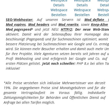
Webspace
Webspace
Websp
Details
Details
Detai
Webspace
Webspace
Websp
Bestellen
Bestellen
Bestel
SEO-Webhoster:
Auf unseren Servern ist
Mod_deflate
G
Mod_expires
,
Mod_headers
und
Mod_rewrite
, sowie
Keep-Alive
Mod_pagespeed²
und jetzt NEU:
HTTP/2
: Der neue Web-Stan
aktiviert. Damit wird der Seitenaufbau Ihrer Homepage deut
beschleunigt (Pagespeed) und für Suchmaschinen optimiert, womit
bessere Platzierung bei Suchmaschinen wie Google und Co. ermög
wird. Sie können mehr Besucher erhalten und damit auch mehr Um
für Ihre Projekte. Viele Agenturen setzen bereits seit Jahren auf 
Profi Webhosting und sind erfolgreich bei Google und Co. auf
ersten Plätzen gelistet.
Jetzt noch schneller:
PHP 8.x bei allen Ta
inklusive!
*Alle Preise verstehen sich inklusive Mehrwertsteuer von derzeit
19%. Die angegebenen Preise sind Monatsgebühren und für die
gesamte Vertragslaufzeit im Voraus fällig. Individuelle
Zahlungsmöglichkeiten für Behörden und Öffentlichen Dienst auf
Anfrage bei allen Tarifen möglich.