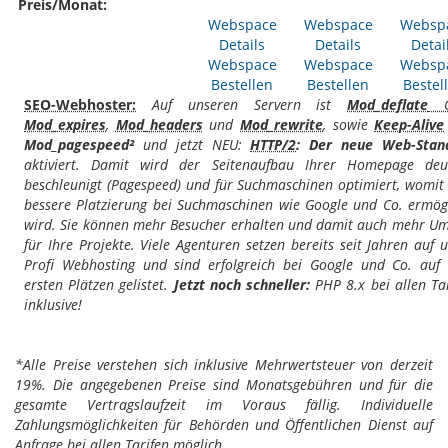
Preis/Monat:
Webspace
Webspace
Websp
Details
Details
Detai
Webspace
Webspace
Websp
Bestellen
Bestellen
Bestel
SEO-Webhoster:
Auf unseren Servern ist
Mod_deflate
G
Mod_expires
,
Mod_headers
und
Mod_rewrite
, sowie
Keep-Alive
Mod_pagespeed²
und jetzt NEU:
HTTP/2
: Der neue Web-Stan
aktiviert. Damit wird der Seitenaufbau Ihrer Homepage deut
beschleunigt (Pagespeed) und für Suchmaschinen optimiert, womit
bessere Platzierung bei Suchmaschinen wie Google und Co. ermög
wird. Sie können mehr Besucher erhalten und damit auch mehr Um
für Ihre Projekte. Viele Agenturen setzen bereits seit Jahren auf 
Profi Webhosting und sind erfolgreich bei Google und Co. auf
ersten Plätzen gelistet.
Jetzt noch schneller:
PHP 8.x bei allen Ta
inklusive!
*Alle Preise verstehen sich inklusive Mehrwertsteuer von derzeit
19%. Die angegebenen Preise sind Monatsgebühren und für die
gesamte Vertragslaufzeit im Voraus fällig. Individuelle
Zahlungsmöglichkeiten für Behörden und Öffentlichen Dienst auf
Anfrage bei allen Tarifen möglich.