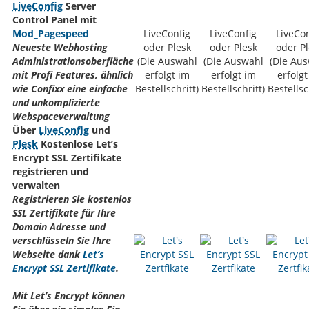
LiveConfig
Server
Control Panel mit
Mod_Pagespeed
LiveConfig
LiveConfig
LiveCon
Neueste Webhosting
oder Plesk
oder Plesk
oder Pl
Administrationsoberfläche
(Die Auswahl
(Die Auswahl
(Die Au
mit Profi Features, ähnlich
erfolgt im
erfolgt im
erfolgt
wie Confixx eine einfache
Bestellschritt)
Bestellschritt)
Bestellsc
und unkomplizierte
Webspaceverwaltung
Über
LiveConfig
und
Plesk
Kostenlose Let’s
Encrypt SSL Zertifikate
registrieren und
verwalten
Registrieren Sie kostenlos
SSL Zertifikate für Ihre
Domain Adresse und
verschlüsseln Sie Ihre
Webseite dank
Let’s
Encrypt SSL Zertifikate
.
Mit Let’s Encrypt können