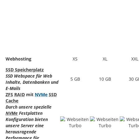
Webhosting
XS
XL
XXL
SSD Speicherplatz
SSD Webspace für Web
5 GB
10 GB
30 G
Inhalte, Datenbanken und
E-Mails
ZFS
RAID
mit
NVMe
SSD
Cache
Durch unsere spezielle
NVMe
Festplatten
Konfiguration bieten
unsere Server eine
herausragende
Performance für