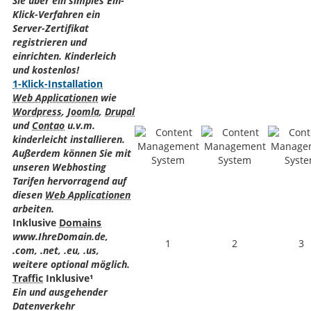
Sie über ein simples Ein-
Klick-Verfahren ein
Server-Zertifikat
registrieren und
einrichten. Kinderleich
und kostenlos!
1-Klick-Installation
Web Applicationen
wie
Wordpress
,
Joomla
,
Drupal
und
Contao
u.v.m.
kinderleicht installieren.
Außerdem können Sie mit
unseren Webhosting
Tarifen hervorragend auf
diesen
Web Applicationen
arbeiten.
Inklusive
Domains
www.IhreDomain.de,
1
2
3
.com, .net, .eu, .us,
weitere optional möglich.
Traffic
Inklusive¹
Ein und ausgehender
Datenverkehr