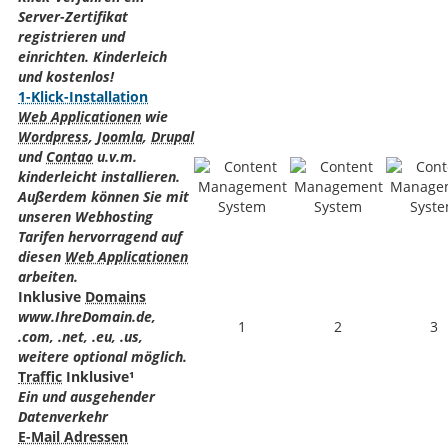
Server-Zertifikat
registrieren und
einrichten. Kinderleich
und kostenlos!
1-Klick-Installation
Web Applicationen
wie
Wordpress
,
Joomla
,
Drupal
und
Contao
u.v.m.
kinderleicht installieren.
Außerdem können Sie mit
unseren Webhosting
Tarifen hervorragend auf
diesen
Web Applicationen
arbeiten.
Inklusive
Domains
www.IhreDomain.de,
1
2
3
.com, .net, .eu, .us,
weitere optional möglich.
Traffic
Inklusive¹
Ein und ausgehender
Datenverkehr
E-Mail Adressen