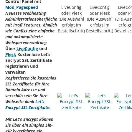
Control Panel mit
Mod_Pagespeed
LiveConfig
LiveConfig
LiveCon
Neueste Webhosting
oder Plesk
oder Plesk
oder Pl
Administrationsoberfläche
(Die Auswahl
(Die Auswahl
(Die Au
mit Profi Features, ähnlich
erfolgt im
erfolgt im
erfolgt
wie Confixx eine einfache
Bestellschritt)
Bestellschritt)
Bestellsc
und unkomplizierte
Webspaceverwaltung
Über
LiveConfig
und
Plesk
Kostenlose Let’s
Encrypt SSL Zertifikate
registrieren und
verwalten
Registrieren Sie kostenlos
SSL Zertifikate für Ihre
Domain Adresse und
verschlüsseln Sie Ihre
Webseite dank
Let’s
Encrypt SSL Zertifikate
.
Mit Let’s Encrypt können
Sie über ein simples Ein-
Klick-Verfahren ein