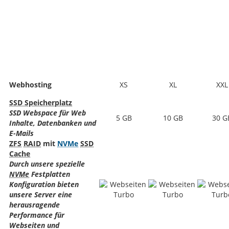
Webhosting
XS
XL
XXL
SSD Speicherplatz
SSD Webspace für Web
5 GB
10 GB
30 G
Inhalte, Datenbanken und
E-Mails
ZFS
RAID
mit
NVMe
SSD
Cache
Durch unsere spezielle
NVMe
Festplatten
Konfiguration bieten
unsere Server eine
herausragende
Performance für
Webseiten und