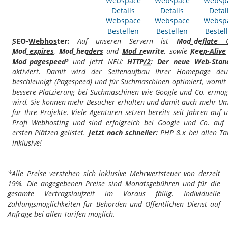
Webspace
Webspace
Websp
Details
Details
Detai
Webspace
Webspace
Websp
Bestellen
Bestellen
Bestel
SEO-Webhoster:
Auf unseren Servern ist
Mod_deflate
G
Mod_expires
,
Mod_headers
und
Mod_rewrite
, sowie
Keep-Alive
Mod_pagespeed²
und jetzt NEU:
HTTP/2
: Der neue Web-Stan
aktiviert. Damit wird der Seitenaufbau Ihrer Homepage deut
beschleunigt (Pagespeed) und für Suchmaschinen optimiert, womit
bessere Platzierung bei Suchmaschinen wie Google und Co. ermög
wird. Sie können mehr Besucher erhalten und damit auch mehr Um
für Ihre Projekte. Viele Agenturen setzen bereits seit Jahren auf 
Profi Webhosting und sind erfolgreich bei Google und Co. auf
ersten Plätzen gelistet.
Jetzt noch schneller:
PHP 8.x bei allen Ta
inklusive!
*Alle Preise verstehen sich inklusive Mehrwertsteuer von derzeit
19%. Die angegebenen Preise sind Monatsgebühren und für die
gesamte Vertragslaufzeit im Voraus fällig. Individuelle
Zahlungsmöglichkeiten für Behörden und Öffentlichen Dienst auf
Anfrage bei allen Tarifen möglich.