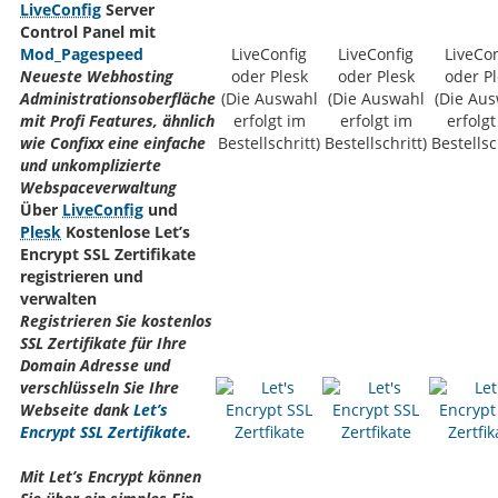
LiveConfig
Server
Control Panel mit
Mod_Pagespeed
LiveConfig
LiveConfig
LiveCon
Neueste Webhosting
oder Plesk
oder Plesk
oder Pl
Administrationsoberfläche
(Die Auswahl
(Die Auswahl
(Die Au
mit Profi Features, ähnlich
erfolgt im
erfolgt im
erfolgt
wie Confixx eine einfache
Bestellschritt)
Bestellschritt)
Bestellsc
und unkomplizierte
Webspaceverwaltung
Über
LiveConfig
und
Plesk
Kostenlose Let’s
Encrypt SSL Zertifikate
registrieren und
verwalten
Registrieren Sie kostenlos
SSL Zertifikate für Ihre
Domain Adresse und
verschlüsseln Sie Ihre
Webseite dank
Let’s
Encrypt SSL Zertifikate
.
Mit Let’s Encrypt können