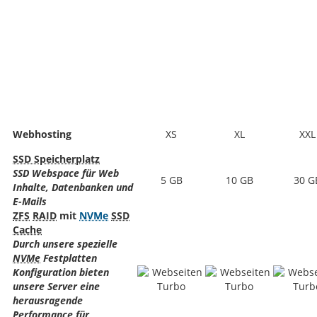
Webhosting
XS
XL
XXL
SSD Speicherplatz
SSD Webspace für Web
5 GB
10 GB
30 G
Inhalte, Datenbanken und
E-Mails
ZFS
RAID
mit
NVMe
SSD
Cache
Durch unsere spezielle
NVMe
Festplatten
Konfiguration bieten
unsere Server eine
herausragende
Performance für