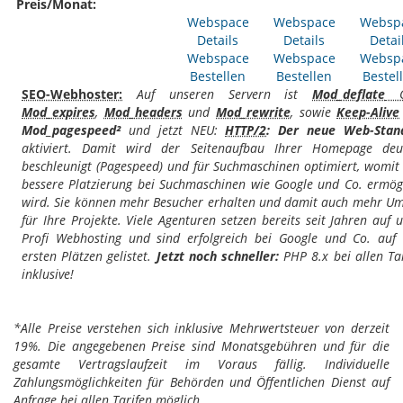
Preis/Monat:
Webspace
Webspace
Websp
Details
Details
Detai
Webspace
Webspace
Websp
Bestellen
Bestellen
Bestel
SEO-Webhoster:
Auf unseren Servern ist
Mod_deflate
G
Mod_expires
,
Mod_headers
und
Mod_rewrite
, sowie
Keep-Alive
Mod_pagespeed²
und jetzt NEU:
HTTP/2
: Der neue Web-Stan
aktiviert. Damit wird der Seitenaufbau Ihrer Homepage deut
beschleunigt (Pagespeed) und für Suchmaschinen optimiert, womit
bessere Platzierung bei Suchmaschinen wie Google und Co. ermög
wird. Sie können mehr Besucher erhalten und damit auch mehr Um
für Ihre Projekte. Viele Agenturen setzen bereits seit Jahren auf 
Profi Webhosting und sind erfolgreich bei Google und Co. auf
ersten Plätzen gelistet.
Jetzt noch schneller:
PHP 8.x bei allen Ta
inklusive!
*Alle Preise verstehen sich inklusive Mehrwertsteuer von derzeit
19%. Die angegebenen Preise sind Monatsgebühren und für die
gesamte Vertragslaufzeit im Voraus fällig. Individuelle
Zahlungsmöglichkeiten für Behörden und Öffentlichen Dienst auf
Anfrage bei allen Tarifen möglich.