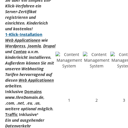
Sie über ein simples Ein-
Klick-Verfahren ein
Server-Zertifikat
registrieren und
einrichten. Kinderleich
und kostenlos!
1-Klick-Installation
Web Applicationen
wie
Wordpress
,
Joomla
,
Drupal
und
Contao
u.v.m.
kinderleicht installieren.
Außerdem können Sie mit
unseren Webhosting
Tarifen hervorragend auf
diesen
Web Applicationen
arbeiten.
Inklusive
Domains
www.IhreDomain.de,
1
2
3
.com, .net, .eu, .us,
weitere optional möglich.
Traffic
Inklusive¹
Ein und ausgehender
Datenverkehr