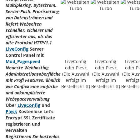
Multiplexing, Bytestrom,
Server-Push, Priorisierung
von Datenströmen und
liefert Webseiten
schneller, sicherer und
effizienter aus, als das
alte Protokol HTTP/1.1
LiveConfig
Server
Control Panel mit
Mod_Pagespeed
LiveConfig
LiveConfig
LiveCon
Neueste Webhosting
oder Plesk
oder Plesk
oder Pl
Administrationsoberfläche
(Die Auswahl
(Die Auswahl
(Die Au
mit Profi Features, ähnlich
erfolgt im
erfolgt im
erfolgt
wie Confixx eine einfache
Bestellschritt)
Bestellschritt)
Bestellsc
und unkomplizierte
Webspaceverwaltung
Über
LiveConfig
und
Plesk
Kostenlose Let’s
Encrypt SSL Zertifikate
registrieren und
verwalten
Registrieren Sie kostenlos