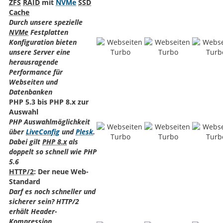
ZFS
RAID
mit
NVMe
SSD
Cache
Durch unsere spezielle
NVMe
Festplatten
Konfiguration bieten
unsere Server eine
herausragende
Performance für
Webseiten und
Datenbanken
PHP 5.3 bis PHP 8.x zur
Auswahl
PHP Auswahlmöglichkeit
über
LiveConfig
und
Plesk
.
Dabei gilt
PHP 8.x
als
doppelt so schnell wie PHP
5.6
HTTP/2
: Der neue Web-
Standard
Darf es noch schneller und
sicherer sein? HTTP/2
erhält Header-
Kompression,