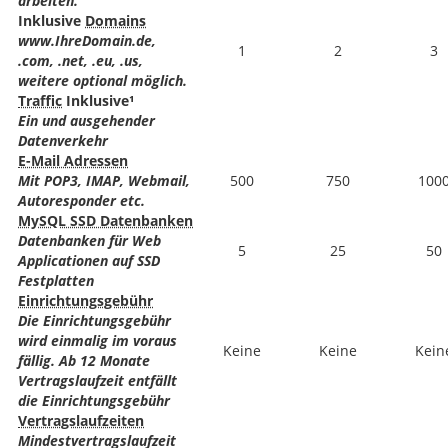
arbeiten.
Inklusive
Domains
www.IhreDomain.de,
1
2
3
.com, .net, .eu, .us,
weitere optional möglich.
Traffic
Inklusive¹
Ein und ausgehender
Datenverkehr
E-Mail Adressen
Mit POP3, IMAP, Webmail,
500
750
100
Autoresponder etc.
MySQL SSD Datenbanken
Datenbanken für Web
5
25
50
Applicationen auf SSD
Festplatten
Einrichtungsgebühr
Die Einrichtungsgebühr
wird einmalig im voraus
Keine
Keine
Kein
fällig. Ab 12 Monate
Vertragslaufzeit entfällt
die Einrichtungsgebühr
Vertragslaufzeiten
Mindestvertragslaufzeit