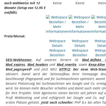
auch wahlweise mit 12
Keine
Keine
Kein
Monate (Setup von 12.95 €
entfällt)
Preis/Monat:
Webspace
Webspace
Websp
Details
Details
Detai
Webspace
Webspace
Websp
Bestellen
Bestellen
Bestel
SEO-Webhoster:
Auf unseren Servern ist
Mod_deflate
G
Mod_expires
,
Mod_headers
und
Mod_rewrite
, sowie
Keep-Alive
Mod_pagespeed²
und jetzt NEU:
HTTP/2
: Der neue Web-Stan
aktiviert. Damit wird der Seitenaufbau Ihrer Homepage deut
beschleunigt (Pagespeed) und für Suchmaschinen optimiert, womit
bessere Platzierung bei Suchmaschinen wie Google und Co. ermög
wird. Sie können mehr Besucher erhalten und damit auch mehr Um
für Ihre Projekte. Viele Agenturen setzen bereits seit Jahren auf 
Profi Webhosting und sind erfolgreich bei Google und Co. auf
ersten Plätzen gelistet.
Jetzt noch schneller:
PHP 8.x bei allen Ta