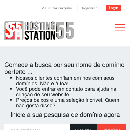
Login
Visualizar carrinho
Registrar
Toggle
navigat
Comece a busca por seu nome de domínio
perfeito ...
Nossos clientes confiam em nós com seus
domínios. Não é à toa!
Você pode entrar em contato para ajuda na
criação de seu website.
Preços baixos e uma seleção incrível. Quem
não gosta disso?
Inicie a sua pesquisa de domínio agora