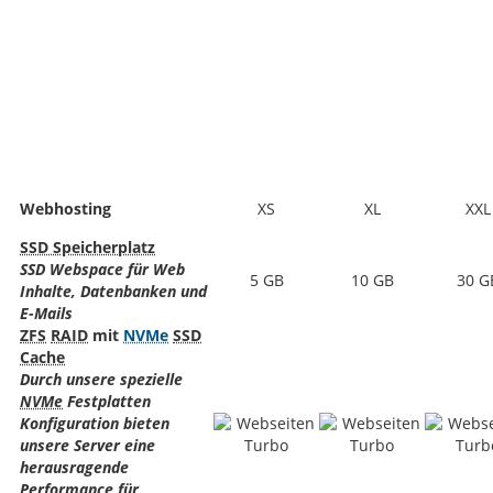
Webhosting
XS
XL
XXL
SSD Speicherplatz
SSD Webspace für Web
5 GB
10 GB
30 G
Inhalte, Datenbanken und
E-Mails
ZFS
RAID
mit
NVMe
SSD
Cache
Durch unsere spezielle
NVMe
Festplatten
Konfiguration bieten
unsere Server eine
herausragende
Performance für