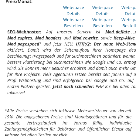
Preis/Monat:
Webspace
Webspace
Websp
Details
Details
Detai
Webspace
Webspace
Websp
Bestellen
Bestellen
Bestel
SEO-Webhoster:
Auf unseren Servern ist
Mod_deflate
G
Mod_expires
,
Mod_headers
und
Mod_rewrite
, sowie
Keep-Alive
Mod_pagespeed²
und jetzt NEU:
HTTP/2
: Der neue Web-Stan
aktiviert. Damit wird der Seitenaufbau Ihrer Homepage deut
beschleunigt (Pagespeed) und für Suchmaschinen optimiert, womit
bessere Platzierung bei Suchmaschinen wie Google und Co. ermög
wird. Sie können mehr Besucher erhalten und damit auch mehr Um
für Ihre Projekte. Viele Agenturen setzen bereits seit Jahren auf 
Profi Webhosting und sind erfolgreich bei Google und Co. auf
ersten Plätzen gelistet.
Jetzt noch schneller:
PHP 8.x bei allen Ta
inklusive!
*Alle Preise verstehen sich inklusive Mehrwertsteuer von derzeit
19%. Die angegebenen Preise sind Monatsgebühren und für die
gesamte Vertragslaufzeit im Voraus fällig. Individuelle
Zahlungsmöglichkeiten für Behörden und Öffentlichen Dienst auf
Anfrage bei allen Tarifen möglich.