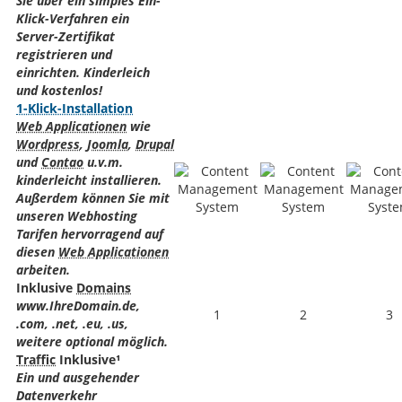
Sie über ein simples Ein-
Klick-Verfahren ein
Server-Zertifikat
registrieren und
einrichten. Kinderleich
und kostenlos!
1-Klick-Installation
Web Applicationen
wie
Wordpress
,
Joomla
,
Drupal
und
Contao
u.v.m.
kinderleicht installieren.
Außerdem können Sie mit
unseren Webhosting
Tarifen hervorragend auf
diesen
Web Applicationen
arbeiten.
Inklusive
Domains
www.IhreDomain.de,
1
2
3
.com, .net, .eu, .us,
weitere optional möglich.
Traffic
Inklusive¹
Ein und ausgehender
Datenverkehr