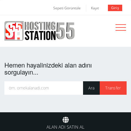
Giriş
Sepeti Görüntüle
Kayıt
Toggle
navigat
Hemen hayalinizdeki alan adını
sorgulayın...
ALAN ADI SATIN AL