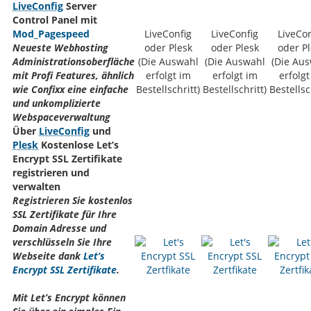
LiveConfig
Server
Control Panel mit
Mod_Pagespeed
LiveConfig
LiveConfig
LiveCon
Neueste Webhosting
oder Plesk
oder Plesk
oder Pl
Administrationsoberfläche
(Die Auswahl
(Die Auswahl
(Die Au
mit Profi Features, ähnlich
erfolgt im
erfolgt im
erfolgt
wie Confixx eine einfache
Bestellschritt)
Bestellschritt)
Bestellsc
und unkomplizierte
Webspaceverwaltung
Über
LiveConfig
und
Plesk
Kostenlose Let’s
Encrypt SSL Zertifikate
registrieren und
verwalten
Registrieren Sie kostenlos
SSL Zertifikate für Ihre
Domain Adresse und
verschlüsseln Sie Ihre
Webseite dank
Let’s
Encrypt SSL Zertifikate
.
Mit Let’s Encrypt können