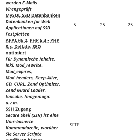
werden E-Mails
Virengeprüft
MySQL SSD Datenbanken
Datenbanken für Web
5
25
25
Applicationen auf SSD
Festplatten
APACHE 2
,
PHP 5.3 - PHP
8.x
,
Deflate
,
SEO
optimiert
Für Dynamische Inhalte,
inkl. Mod_rewrite,
Mod_expires,
Mod_headers, Keep-Alive,
GD, CURL, Zend Optimizer,
Zend Guard Loader,
Ioncube, Imagemagic
u.v.m.
SSH Zugang
Secure Shell (SSH) ist eine
Unix-basierte
SFTP
Kommandozeile, worüber
Sie Server Scripte