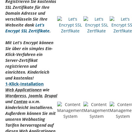
Registrieren Sie kostenlos
SSL Zertifikate für Ihre
Domain Adresse und
verschlüsseln Sie Ihre
Webseite dank
Let’s
Encrypt SSL Zertifikate
.
Mit Let’s Encrypt können
Sie über ein simples Ein-
Klick-Verfahren ein
Server-Zertifikat
registrieren und
einrichten. Kinderleich
und kostenlos!
1-Klick-Installation
Web Applicationen
wie
Wordpress
,
Joomla
,
Drupal
und
Contao
u.v.m.
kinderleicht installieren.
Außerdem können Sie mit
unseren Webhosting
Tarifen hervorragend auf
diesen
Web Applicationen