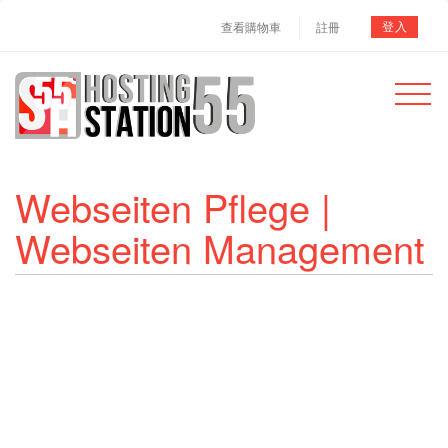
登入
查看購物車
註冊
Toggle
navigat
Webseiten Pflege |
Webseiten Management