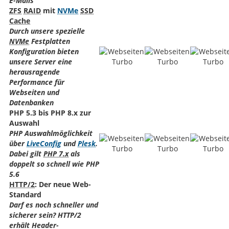
E-Mails
ZFS
RAID
mit
NVMe
SSD
Cache
Durch unsere spezielle
NVMe
Festplatten
Konfiguration bieten
unsere Server eine
herausragende
Performance für
Webseiten und
Datenbanken
PHP 5.3 bis PHP 8.x zur
Auswahl
PHP Auswahlmöglichkeit
über
LiveConfig
und
Plesk
.
Dabei gilt
PHP 7.x
als
doppelt so schnell wie PHP
5.6
HTTP/2
: Der neue Web-
Standard
Darf es noch schneller und
sicherer sein? HTTP/2
erhält Header-