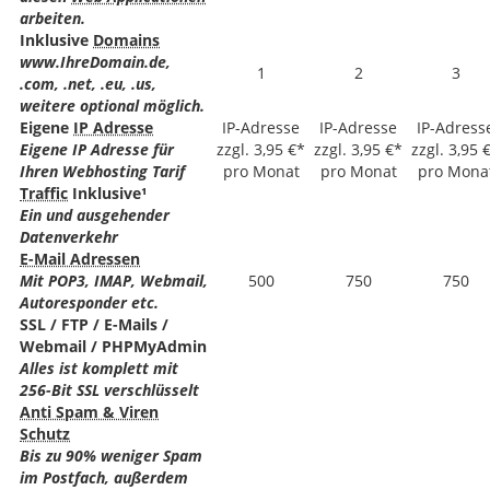
arbeiten.
Inklusive
Domains
www.IhreDomain.de,
1
2
3
.com, .net, .eu, .us,
weitere optional möglich.
Eigene
IP Adresse
IP-Adresse
IP-Adresse
IP-Adress
Eigene IP Adresse für
zzgl. 3,95 €*
zzgl. 3,95 €*
zzgl. 3,95 
Ihren Webhosting Tarif
pro Monat
pro Monat
pro Mona
Traffic
Inklusive¹
Ein und ausgehender
Datenverkehr
E-Mail Adressen
Mit POP3, IMAP, Webmail,
500
750
750
Autoresponder etc.
SSL / FTP / E-Mails /
Webmail / PHPMyAdmin
Alles ist komplett mit
256-Bit SSL verschlüsselt
Anti Spam & Viren
Schutz
Bis zu 90% weniger Spam
im Postfach, außerdem