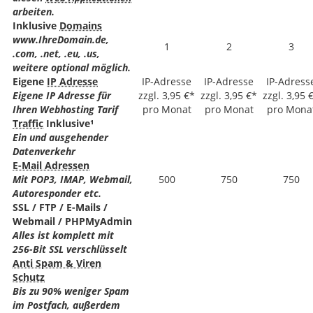
arbeiten.
Inklusive
Domains
www.IhreDomain.de,
1
2
3
.com, .net, .eu, .us,
weitere optional möglich.
Eigene
IP Adresse
IP-Adresse
IP-Adresse
IP-Adress
Eigene IP Adresse für
zzgl. 3,95 €*
zzgl. 3,95 €*
zzgl. 3,95 
Ihren Webhosting Tarif
pro Monat
pro Monat
pro Mona
Traffic
Inklusive¹
Ein und ausgehender
Datenverkehr
E-Mail Adressen
Mit POP3, IMAP, Webmail,
500
750
750
Autoresponder etc.
SSL / FTP / E-Mails /
Webmail / PHPMyAdmin
Alles ist komplett mit
256-Bit SSL verschlüsselt
Anti Spam & Viren
Schutz
Bis zu 90% weniger Spam
im Postfach, außerdem