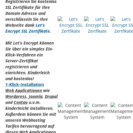
Registrieren Sie kostenlos
SSL Zertifikate für Ihre
Domain Adresse und
verschlüsseln Sie Ihre
Webseite dank
Let’s
Encrypt SSL Zertifikate
.
Mit Let’s Encrypt können
Sie über ein simples Ein-
Klick-Verfahren ein
Server-Zertifikat
registrieren und
einrichten. Kinderleich
und kostenlos!
1-Klick-Installation
Web Applicationen
wie
Wordpress
,
Joomla
,
Drupal
und
Contao
u.v.m.
kinderleicht installieren.
Außerdem können Sie mit
unseren Webhosting
Tarifen hervorragend auf
diesen
Web Applicationen