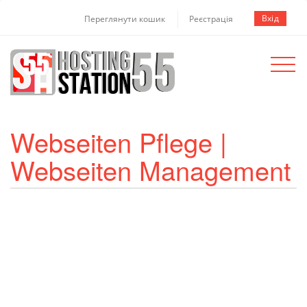
Вхід
Переглянути кошик
Реєстрація
Toggle
navigat
Webseiten Pflege |
Webseiten Management