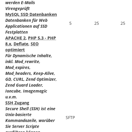
werden E-Mails
Virengeprüft
MySQL SSD Datenbanken
Datenbanken für Web
5
25
25
Applicationen auf SSD
Festplatten
APACHE 2
,
PHP 5.3 - PHP
8.x
,
Deflate
,
SEO
optimiert
Für Dynamische Inhalte,
inkl. Mod_rewrite,
Mod_expires,
Mod_headers, Keep-Alive,
GD, CURL, Zend Optimizer,
Zend Guard Loader,
Ioncube, Imagemagic
u.v.m.
SSH Zugang
Secure Shell (SSH) ist eine
Unix-basierte
SFTP
Kommandozeile, worüber
Sie Server Scripte