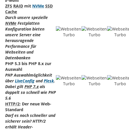
E-Mails
ZFS
RAID
mit
NVMe
SSD
Cache
Durch unsere spezielle
NVMe
Festplatten
Konfiguration bieten
unsere Server eine
herausragende
Performance für
Webseiten und
Datenbanken
PHP 5.3 bis PHP 8.x zur
Auswahl
PHP Auswahlmöglichkeit
über
LiveConfig
und
Plesk
.
Dabei gilt
PHP 7.x
als
doppelt so schnell wie PHP
5.6
HTTP/2
: Der neue Web-
Standard
Darf es noch schneller und
sicherer sein? HTTP/2
erhält Header-