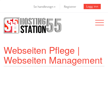
Logg inn
Se handlevogn »
Registrer
Toggle
navigat
Webseiten Pflege |
Webseiten Management