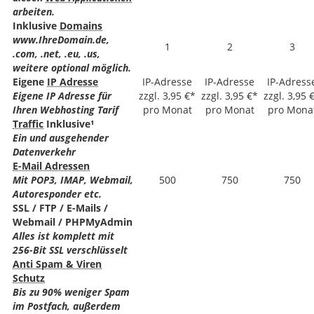
arbeiten.
Inklusive
Domains
www.IhreDomain.de,
1
2
3
.com, .net, .eu, .us,
weitere optional möglich.
Eigene
IP Adresse
IP-Adresse
IP-Adresse
IP-Adress
Eigene IP Adresse für
zzgl. 3,95 €*
zzgl. 3,95 €*
zzgl. 3,95 
Ihren Webhosting Tarif
pro Monat
pro Monat
pro Mona
Traffic
Inklusive¹
Ein und ausgehender
Datenverkehr
E-Mail Adressen
Mit POP3, IMAP, Webmail,
500
750
750
Autoresponder etc.
SSL / FTP / E-Mails /
Webmail / PHPMyAdmin
Alles ist komplett mit
256-Bit SSL verschlüsselt
Anti Spam & Viren
Schutz
Bis zu 90% weniger Spam
im Postfach, außerdem