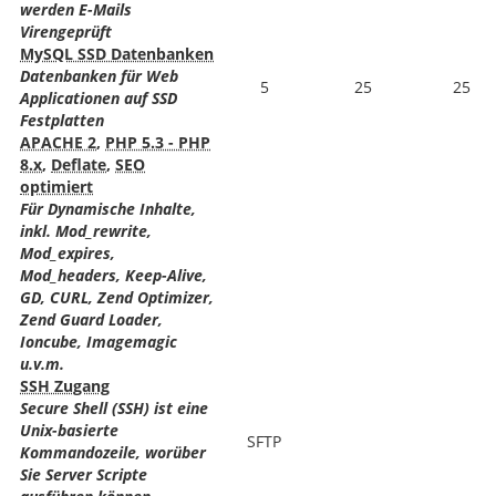
werden E-Mails
Virengeprüft
MySQL SSD Datenbanken
Datenbanken für Web
5
25
25
Applicationen auf SSD
Festplatten
APACHE 2
,
PHP 5.3 - PHP
8.x
,
Deflate
,
SEO
optimiert
Für Dynamische Inhalte,
inkl. Mod_rewrite,
Mod_expires,
Mod_headers, Keep-Alive,
GD, CURL, Zend Optimizer,
Zend Guard Loader,
Ioncube, Imagemagic
u.v.m.
SSH Zugang
Secure Shell (SSH) ist eine
Unix-basierte
SFTP
Kommandozeile, worüber
Sie Server Scripte