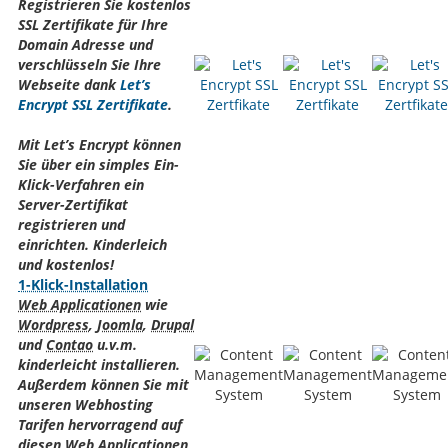
Registrieren Sie kostenlos
SSL Zertifikate für Ihre
Domain Adresse und
verschlüsseln Sie Ihre
Webseite dank
Let’s
Encrypt SSL Zertifikate
.
Mit Let’s Encrypt können
Sie über ein simples Ein-
Klick-Verfahren ein
Server-Zertifikat
registrieren und
einrichten. Kinderleich
und kostenlos!
1-Klick-Installation
Web Applicationen
wie
Wordpress
,
Joomla
,
Drupal
und
Contao
u.v.m.
kinderleicht installieren.
Außerdem können Sie mit
unseren Webhosting
Tarifen hervorragend auf
diesen
Web Applicationen