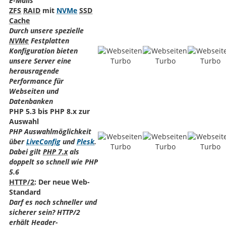
E-Mails
ZFS
RAID
mit
NVMe
SSD
Cache
Durch unsere spezielle
NVMe
Festplatten
Konfiguration bieten
unsere Server eine
herausragende
Performance für
Webseiten und
Datenbanken
PHP 5.3 bis PHP 8.x zur
Auswahl
PHP Auswahlmöglichkeit
über
LiveConfig
und
Plesk
.
Dabei gilt
PHP 7.x
als
doppelt so schnell wie PHP
5.6
HTTP/2
: Der neue Web-
Standard
Darf es noch schneller und
sicherer sein? HTTP/2
erhält Header-