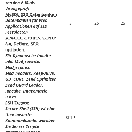
werden E-Mails
Virengeprüft
MySQL SSD Datenbanken
Datenbanken für Web
5
25
25
Applicationen auf SSD
Festplatten
APACHE 2
,
PHP 5.3 - PHP
8.x
,
Deflate
,
SEO
optimiert
Für Dynamische Inhalte,
inkl. Mod_rewrite,
Mod_expires,
Mod_headers, Keep-Alive,
GD, CURL, Zend Optimizer,
Zend Guard Loader,
Ioncube, Imagemagic
u.v.m.
SSH Zugang
Secure Shell (SSH) ist eine
Unix-basierte
SFTP
Kommandozeile, worüber
Sie Server Scripte