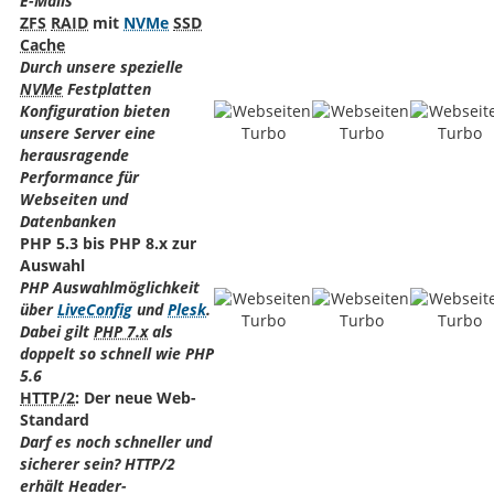
E-Mails
ZFS
RAID
mit
NVMe
SSD
Cache
Durch unsere spezielle
NVMe
Festplatten
Konfiguration bieten
unsere Server eine
herausragende
Performance für
Webseiten und
Datenbanken
PHP 5.3 bis PHP 8.x zur
Auswahl
PHP Auswahlmöglichkeit
über
LiveConfig
und
Plesk
.
Dabei gilt
PHP 7.x
als
doppelt so schnell wie PHP
5.6
HTTP/2
: Der neue Web-
Standard
Darf es noch schneller und
sicherer sein? HTTP/2
erhält Header-