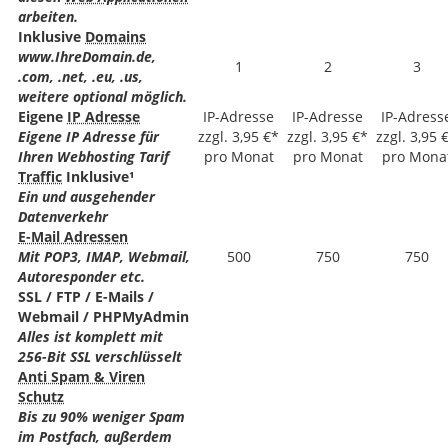
arbeiten.
Inklusive
Domains
www.IhreDomain.de,
1
2
3
.com, .net, .eu, .us,
weitere optional möglich.
Eigene
IP Adresse
IP-Adresse
IP-Adresse
IP-Adress
Eigene IP Adresse für
zzgl. 3,95 €*
zzgl. 3,95 €*
zzgl. 3,95 
Ihren Webhosting Tarif
pro Monat
pro Monat
pro Mona
Traffic
Inklusive¹
Ein und ausgehender
Datenverkehr
E-Mail Adressen
Mit POP3, IMAP, Webmail,
500
750
750
Autoresponder etc.
SSL / FTP / E-Mails /
Webmail / PHPMyAdmin
Alles ist komplett mit
256-Bit SSL verschlüsselt
Anti Spam & Viren
Schutz
Bis zu 90% weniger Spam
im Postfach, außerdem