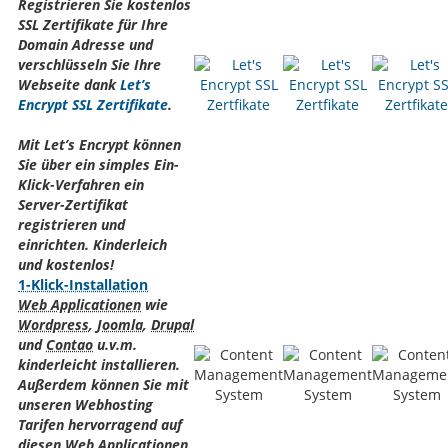
Registrieren Sie kostenlos
SSL Zertifikate für Ihre
Domain Adresse und
verschlüsseln Sie Ihre
Webseite dank
Let’s
Encrypt SSL Zertifikate
.
Mit Let’s Encrypt können
Sie über ein simples Ein-
Klick-Verfahren ein
Server-Zertifikat
registrieren und
einrichten. Kinderleich
und kostenlos!
1-Klick-Installation
Web Applicationen
wie
Wordpress
,
Joomla
,
Drupal
und
Contao
u.v.m.
kinderleicht installieren.
Außerdem können Sie mit
unseren Webhosting
Tarifen hervorragend auf
diesen
Web Applicationen