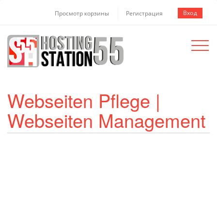
Вход
Просмотр корзины
Регистрация
Toggle
navigat
Webseiten Pflege |
Webseiten Management