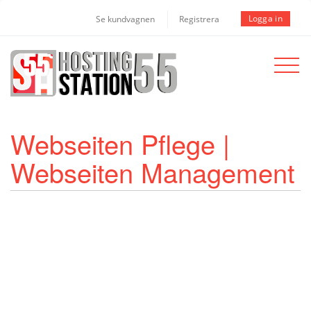
Logga in
Se kundvagnen
Registrera
Toggle
navigat
Webseiten Pflege |
Webseiten Management