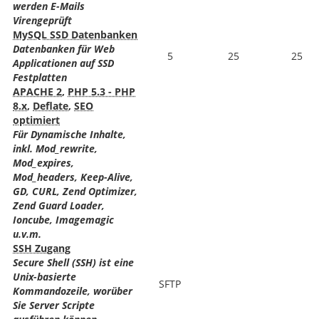
werden E-Mails
Virengeprüft
MySQL SSD Datenbanken
Datenbanken für Web
5
25
25
Applicationen auf SSD
Festplatten
APACHE 2
,
PHP 5.3 - PHP
8.x
,
Deflate
,
SEO
optimiert
Für Dynamische Inhalte,
inkl. Mod_rewrite,
Mod_expires,
Mod_headers, Keep-Alive,
GD, CURL, Zend Optimizer,
Zend Guard Loader,
Ioncube, Imagemagic
u.v.m.
SSH Zugang
Secure Shell (SSH) ist eine
Unix-basierte
SFTP
Kommandozeile, worüber
Sie Server Scripte