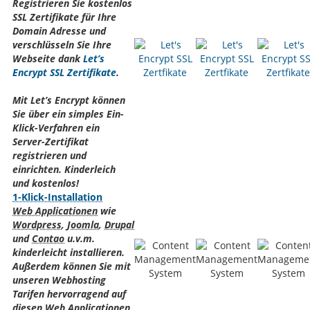
Registrieren Sie kostenlos
SSL Zertifikate für Ihre
Domain Adresse und
verschlüsseln Sie Ihre
Webseite dank
Let’s
Encrypt SSL Zertifikate
.
Mit Let’s Encrypt können
Sie über ein simples Ein-
Klick-Verfahren ein
Server-Zertifikat
registrieren und
einrichten. Kinderleich
und kostenlos!
1-Klick-Installation
Web Applicationen
wie
Wordpress
,
Joomla
,
Drupal
und
Contao
u.v.m.
kinderleicht installieren.
Außerdem können Sie mit
unseren Webhosting
Tarifen hervorragend auf
diesen
Web Applicationen