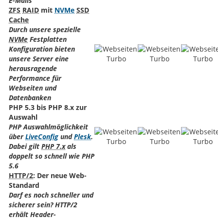
E-Mails
ZFS
RAID
mit
NVMe
SSD
Cache
Durch unsere spezielle
NVMe
Festplatten
Konfiguration bieten
unsere Server eine
herausragende
Performance für
Webseiten und
Datenbanken
PHP 5.3 bis PHP 8.x zur
Auswahl
PHP Auswahlmöglichkeit
über
LiveConfig
und
Plesk
.
Dabei gilt
PHP 7.x
als
doppelt so schnell wie PHP
5.6
HTTP/2
: Der neue Web-
Standard
Darf es noch schneller und
sicherer sein? HTTP/2
erhält Header-