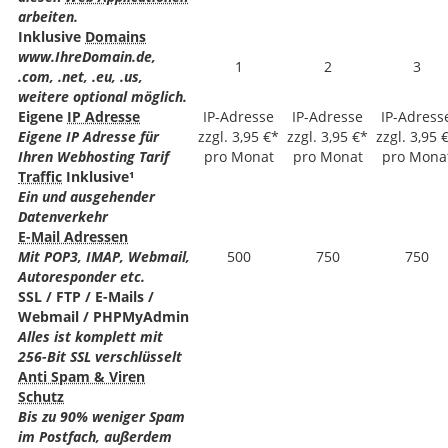
arbeiten.
Inklusive
Domains
www.IhreDomain.de,
1
2
3
.com, .net, .eu, .us,
weitere optional möglich.
Eigene
IP Adresse
IP-Adresse
IP-Adresse
IP-Adress
Eigene IP Adresse für
zzgl. 3,95 €*
zzgl. 3,95 €*
zzgl. 3,95 
Ihren Webhosting Tarif
pro Monat
pro Monat
pro Mona
Traffic
Inklusive¹
Ein und ausgehender
Datenverkehr
E-Mail Adressen
Mit POP3, IMAP, Webmail,
500
750
750
Autoresponder etc.
SSL / FTP / E-Mails /
Webmail / PHPMyAdmin
Alles ist komplett mit
256-Bit SSL verschlüsselt
Anti Spam & Viren
Schutz
Bis zu 90% weniger Spam
im Postfach, außerdem