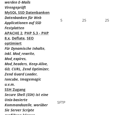
werden E-Mails
Virengeprüft
MySQL SSD Datenbanken
Datenbanken für Web
5
25
25
Applicationen auf SSD
Festplatten
APACHE 2
,
PHP 5.3 - PHP
8.x
,
Deflate
,
SEO
optimiert
Für Dynamische Inhalte,
inkl. Mod_rewrite,
Mod_expires,
Mod_headers, Keep-Alive,
GD, CURL, Zend Optimizer,
Zend Guard Loader,
Ioncube, Imagemagic
u.v.m.
SSH Zugang
Secure Shell (SSH) ist eine
Unix-basierte
SFTP
Kommandozeile, worüber
Sie Server Scripte