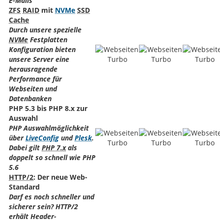
E-Mails
ZFS
RAID
mit
NVMe
SSD
Cache
Durch unsere spezielle
NVMe
Festplatten
Konfiguration bieten
unsere Server eine
herausragende
Performance für
Webseiten und
Datenbanken
PHP 5.3 bis PHP 8.x zur
Auswahl
PHP Auswahlmöglichkeit
über
LiveConfig
und
Plesk
.
Dabei gilt
PHP 7.x
als
doppelt so schnell wie PHP
5.6
HTTP/2
: Der neue Web-
Standard
Darf es noch schneller und
sicherer sein? HTTP/2
erhält Header-