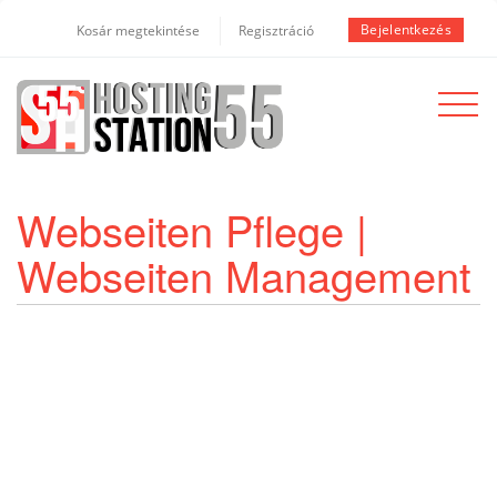
Bejelentkezés
Kosár megtekintése
Regisztráció
Toggle
navigat
Webseiten Pflege |
Webseiten Management