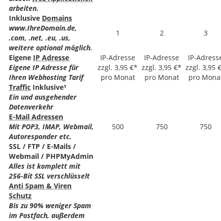
arbeiten.
Inklusive
Domains
www.IhreDomain.de,
1
2
3
.com, .net, .eu, .us,
weitere optional möglich.
Eigene
IP Adresse
IP-Adresse
IP-Adresse
IP-Adress
Eigene IP Adresse für
zzgl. 3,95 €*
zzgl. 3,95 €*
zzgl. 3,95 
Ihren Webhosting Tarif
pro Monat
pro Monat
pro Mona
Traffic
Inklusive¹
Ein und ausgehender
Datenverkehr
E-Mail Adressen
Mit POP3, IMAP, Webmail,
500
750
750
Autoresponder etc.
SSL / FTP / E-Mails /
Webmail / PHPMyAdmin
Alles ist komplett mit
256-Bit SSL verschlüsselt
Anti Spam & Viren
Schutz
Bis zu 90% weniger Spam
im Postfach, außerdem