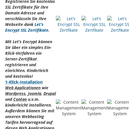
Registrieren Sie kostenlos
SSL Zertifikate für Ihre
Domain Adresse und
verschlüsseln Sie Ihre
Webseite dank
Let’s
Encrypt SSL Zertifikate
.
Mit Let’s Encrypt können
Sie über ein simples Ein-
Klick-Verfahren ein
Server-Zertifikat
registrieren und
einrichten. Kinderleich
und kostenlos!
1-Klick-Installation
Web Applicationen
wie
Wordpress
,
Joomla
,
Drupal
und
Contao
u.v.m.
kinderleicht installieren.
Außerdem können Sie mit
unseren Webhosting
Tarifen hervorragend auf
diesen
Web Applicationen